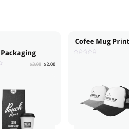
Cofee Mug Prin
 Packaging
0
out
$
3.00
$
2.00
of
5