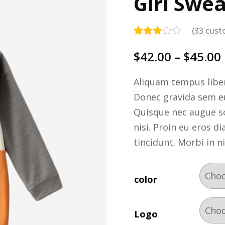
Girl Swe
(
33
custo
Rated
33
2.79
$
42.00
–
$
45.00
out of
5
based
Aliquam tempus liber
on
Donec gravida sem eu 
customer
ratings
Quisque nec augue sol
nisi. Proin eu eros d
tincidunt. Morbi in n
color
Logo