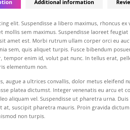
ption
Additional information
Revie
ng elit. Suspendisse a libero maximus, rhoncus ex vel
eet mollis sem maximus. Suspendisse laoreet feugiat 
si sit amet est. Morbi rutrum ullam corper orci eu au
inia sem, quis aliquet turpis. Fusce bibendum posuer
, tempor enim id, volut pat nunc. In tellus erat, pel
ris elementum non.
augue a ultrices convallis, dolor metus eleifend null
se platea dictumst. Integer venenatis eu arcu et con
leo aliquam vel. Suspendisse ut pharetra urna. Duis
erat at, suscipit pharetra mauris. Proin gravida dic
uismod non turpis.