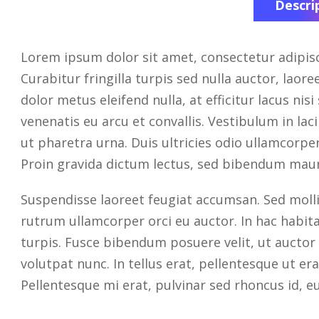
Descri
Lorem ipsum dolor sit amet, consectetur adipisci
Curabitur fringilla turpis sed nulla auctor, laor
dolor metus eleifend nulla, at efficitur lacus ni
venenatis eu arcu et convallis. Vestibulum in lac
ut pharetra urna. Duis ultricies odio ullamcorper
Proin gravida dictum lectus, sed bibendum mau
Suspendisse laoreet feugiat accumsan. Sed mollis, 
rutrum ullamcorper orci eu auctor. In hac habitas
turpis. Fusce bibendum posuere velit, ut auctor 
volutpat nunc. In tellus erat, pellentesque ut 
Pellentesque mi erat, pulvinar sed rhoncus id, e