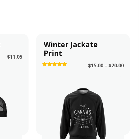
t
Winter Jackate
Print
$
11.05
$
15.00
–
$
20.00
5.00
out of 5