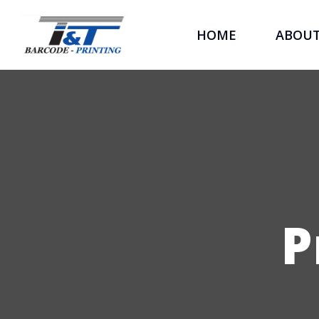
HOME
ABOU
P