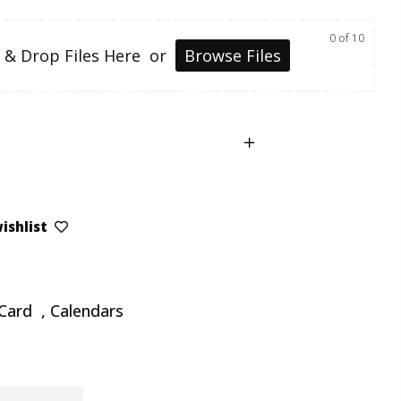
0
of 10
 & Drop Files Here
or
Browse Files
ishlist
Card
,
Calendars